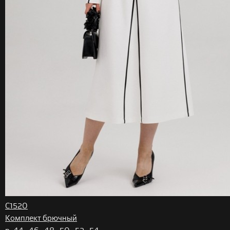
С1520
Комплект брючный