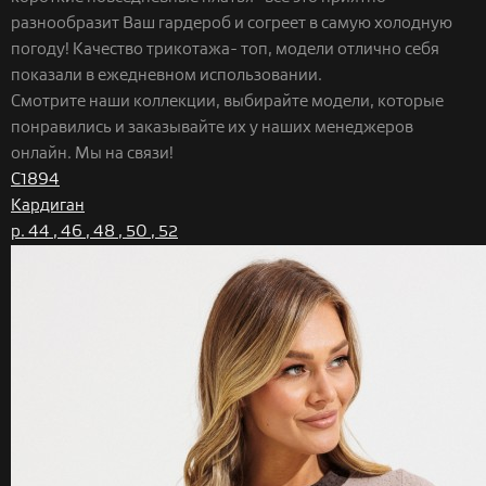
разнообразит Ваш гардероб и согреет в самую холодную
погоду! Качество трикотажа- топ, модели отлично себя
показали в ежедневном использовании.
Смотрите наши коллекции, выбирайте модели, которые
понравились и заказывайте их у наших менеджеров
онлайн. Мы на связи!
С1894
Кардиган
р. 44 , 46 , 48 , 50 , 52