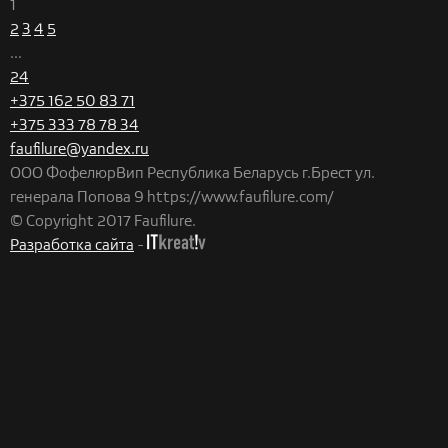
1
2
3
4
5
...
24
+375 162 50 83 71
+375 333 78 78 34
faufilure@yandex.ru
ООО ФофелюрВип
Республика Беларусь
г.Брест
ул.
генерала Попова 9
https://www.faufilure.com/
© Copyright 2017 Faufilure.
Разработка сайта
-