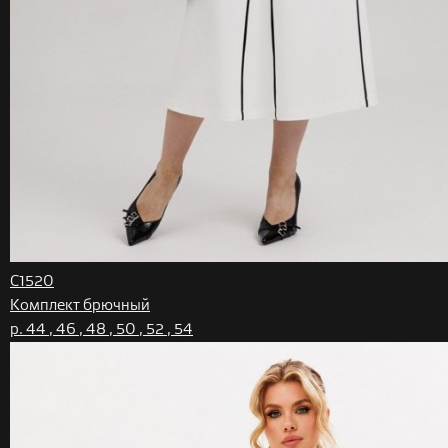
С1520
Комплект брючный
р. 44 , 46 , 48 , 50 , 52 , 54