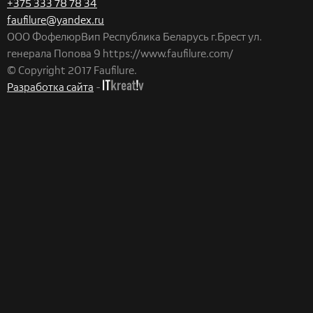
+375 333 78 78 34
faufilure@yandex.ru
ООО ФофелюрВип
Республика Беларусь
г.Брест
ул.
генерала Попова 9
https://www.faufilure.com/
© Copyright 2017 Faufilure.
Разработка сайта
-