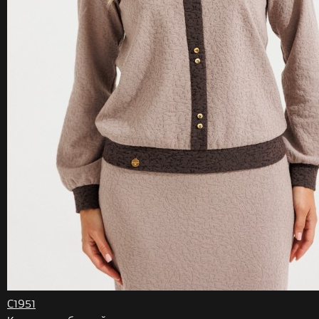
С1951