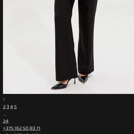
1
2
3
4
5
...
24
+375 162 50 83 71