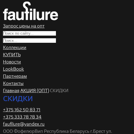
Запрос цены на опт
Коллекции
КУПИТЬ
Новости
LookBook
Партнерам
Контакты
Главная
АКЦИЯ (ОПТ)
СКИДКИ
СКИДКИ
+375 162 50 83 71
+375 333 78 78 34
faufilure@yandex.ru
ООО ФофелюрВип
Республика Беларусь
г.Брест
ул.