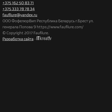
+375 162 50 83 71
+375 333 78 78 34
faufilure@yandex.ru
ООО ФофелюрВип
Республика Беларусь
г.Брест
ул.
генерала Попова 9
https://www.faufilure.com/
© Copyright 2017 Faufilure.
Разработка сайта
-