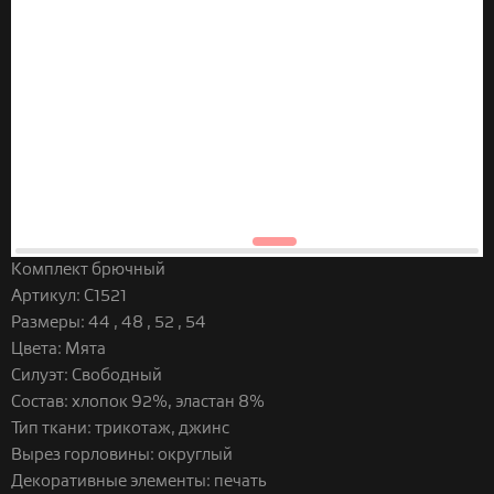
Комплект брючный
Артикул:
C1521
Размеры:
44 , 48 , 52 , 54
Цвета:
Мята
Силуэт:
Свободный
Состав:
хлопок 92%, эластан 8%
Тип ткани:
трикотаж, джинс
Вырез горловины:
округлый
Декоративные элементы:
печать