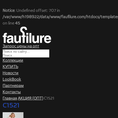
Notice
: Undefined offset: 707 in
/var/www/h198922/data/www/faufilure.com/htdocs/templates/
on line
45
Запрос цены на опт
Коллекции
КУПИТЬ
Новости
LookBook
Партнерам
Контакты
Главная
АКЦИЯ (ОПТ)
C1521
C1521